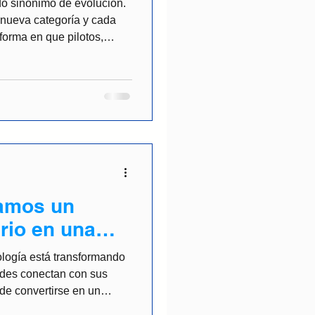
do sinónimo de evolución.
nueva categoría y cada
forma en que pilotos,
e deporte. Hoy, esa
ntorno digital, donde los
sports y las nuevas
la manera en que se
 habilidades y se crean
 nace la alianza en
amos un
ario en una
nnovación.
ología está transformando
ades conectan con sus
de convertirse en un
, crear comunidad y