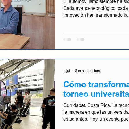
El automovilismo siempre ha si
Cada avance tecnológico, cada 
innovación han transformado la 
equipos y aficionados viven est
evolución también ocurre en el e
simuladores de alto nivel, los e
tecnologías están redefiniendo 
descubre talento, se desarrollan
oportunidades. En este contexto
1 jul
3 min de lectura
Cómo transform
torneo universit
experiencia de i
Curridabat, Costa Rica. La tecn
la manera en que las universid
estudiantes. Hoy, un evento pue
espacio para competir, aprender