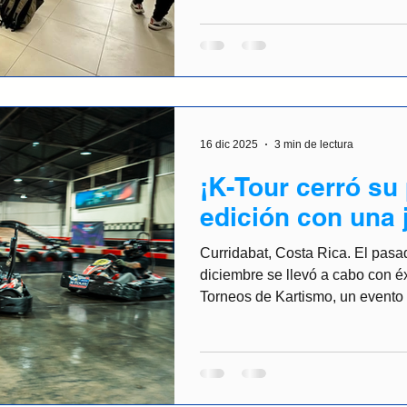
descubrir nuevas oportunidades
innovación. Con esa visión, e
tuvimos la oportunidad de produ
FideSports Tournament, una inici
la Universidad Fidélitas que re
16 dic 2025
3 min de lectura
¡K-Tour cerró su
edición con una 
intensa de Karti
Curridabat, Costa Rica. El pasa
Simracing.
diciembre se llevó a cabo con é
Torneos de Kartismo, un evento 
pilotos en Fórmula Kart Currid
una plataforma que integró kart
presencial y la final del Campeo
Universitario (CIKU) dentro de
competitiva. Producido por Ome