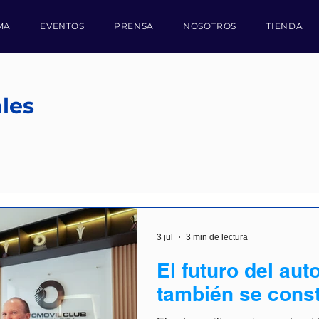
MA
EVENTOS
PRENSA
NOSOTROS
TIENDA
les
3 jul
3 min de lectura
El futuro del au
también se const
innovación