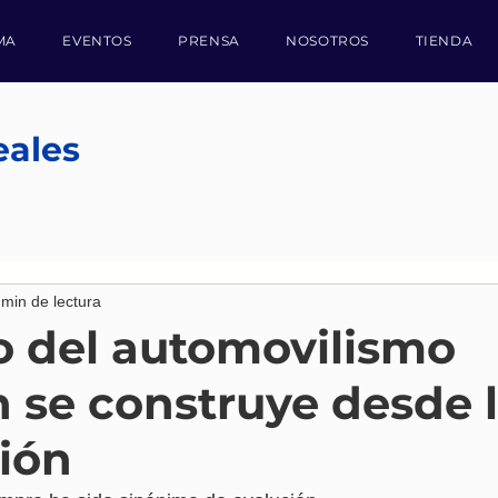
MA
EVENTOS
PRENSA
NOSOTROS
TIENDA
eales
 min de lectura
ro del automovilismo
 se construye desde 
ión