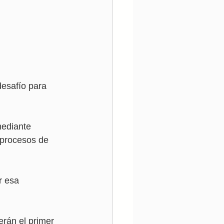
esafío para 
mediante 
 procesos de 
 esa 
rán el primer 