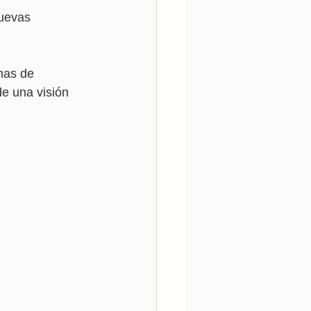
uevas 
mas de 
e una visión 