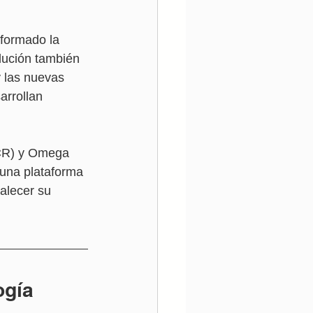
formado la 
lución también 
y las nuevas 
arrollan 
CCR) y Omega 
una plataforma 
alecer su 
ogía