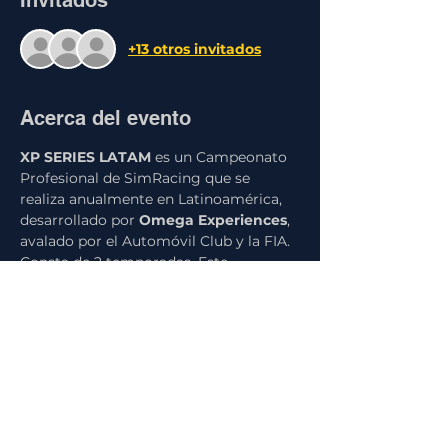
Invitados
+13 otros invitados
Acerca del evento
XP SERIES LATAM
 es un Campeonato 
Profesional de SimRacing que se 
realiza anualmente en Latinoamérica, 
desarrollado por 
Omega Experiences
, 
avalado por el Automóvil Club y la FIA. 
Consta de 2 temporadas. Este 
campeonato reúne a los mejores 
pilotos de simulación de más de 8 
países de la región (36 pilotos), 
brindándoles una plataforma para 
mostrar sus habilidades, competir por 
la gloria y entretener a los fanáticos a 
través de transmisiones profesionales. 
Este evento se llevará a cabo en la 